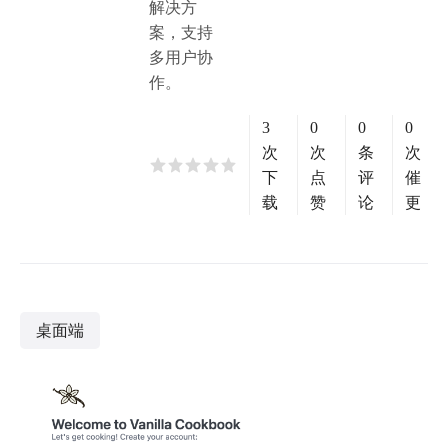
解决方
案，支持
多用户协
作。
3
0
0
0
次
次
条
次
下
点
评
催
载
赞
论
更
桌面端