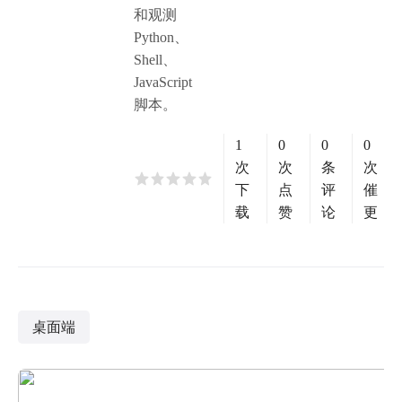
和观测
Python、
Shell、
JavaScript
脚本。
1
0
0
0
次
次
条
次
下
点
评
催
载
赞
论
更
桌面端