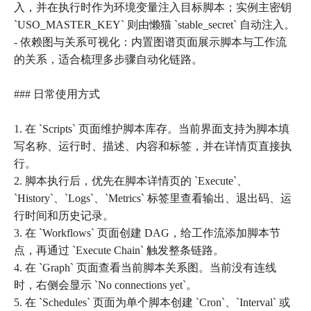
入，并在执行时作为环境变量注入目标脚本；实例主密钥
`USO_MASTER_KEY` 则由懒猫 `stable_secret` 自动注入。
- 依赖图与关系可视化：内置图谱页面展示脚本与工作流
的关系，适合梳理多步骤自动化链路。
### 日常使用方式
1. 在 `Scripts` 页面维护脚本库存。当前界面支持为脚本填
写名称、运行时、描述、内容和标签，并在详情页直接执
行。
2. 脚本执行后，优先在脚本详情页的 `Execute`、
`History`、`Logs`、`Metrics` 标签里查看输出、退出码、运
行时间和历史记录。
3. 在 `Workflows` 页面创建 DAG，给工作流添加脚本节
点，再通过 `Execute Chain` 触发整条链路。
4. 在 `Graph` 页面查看当前脚本关系图。当前没有连线
时，右侧会显示 `No connections yet`。
5. 在 `Schedules` 页面为单个脚本创建 `Cron`、`Interval` 或