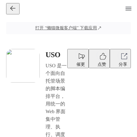
打开
“懒猫微服客户端”
下载应用
USO
催更
点赞
分享
USO 是一
个面向自
托管场景
的脚本编
排平台，
用统一的
Web 界面
集中管
理、执
行、调度