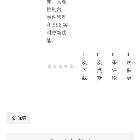
面、管理
控制台、
事件管理
和 SSE 实
时更新功
能。
1
0
0
0
次
次
条
次
下
点
评
催
载
赞
论
更
桌面端