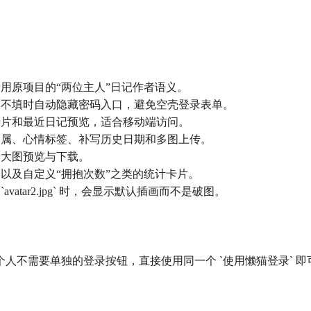
沿用原项目的“两位主人”日记作者语义。
；不填时自动隐藏密码入口，避免空壳登录表单。
卡片和最近日记预览，适合移动端访问。
归属、心情标签、补写历史日期和多图上传。
看大图预览与下载。
，以及自定义“拥抱次数”之类的统计卡片。
pg`、`avatar2.jpg` 时，会显示默认插画而不是破图。
个人不需要单独的登录按钮，直接使用同一个 `使用懒猫登录` 即