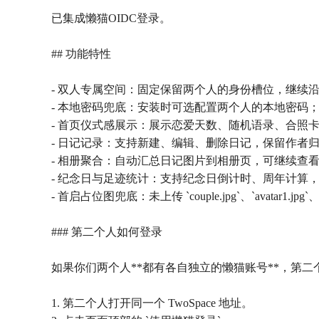
已集成懒猫OIDC登录。
## 功能特性
- 双人专属空间：固定保留两个人的身份槽位，继续
- 本地密码兜底：安装时可选配置两个人的本地密码
- 首页仪式感展示：展示恋爱天数、随机语录、合照
- 日记记录：支持新建、编辑、删除日记，保留作者
- 相册聚合：自动汇总日记图片到相册页，可继续查
- 纪念日与足迹统计：支持纪念日倒计时、周年计算
- 首启占位图兜底：未上传 `couple.jpg`、`avatar1.j
### 第二个人如何登录
如果你们两个人**都有各自独立的懒猫账号**，第二
1. 第二个人打开同一个 TwoSpace 地址。