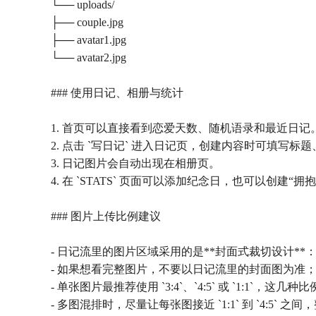
└── uploads/
├── couple.jpg
├── avatar1.jpg
└── avatar2.jpg
### 使用日记、相册与统计
1. 首页可以直接看到恋爱天数、随机语录和最近日记
2. 点击 `写日记` 进入日记页，创建内容时可填写
3. 日记图片会自动出现在相册页。
4. 在 `STATS` 页面可以添加纪念日，也可以创建
### 图片上传比例建议
- 日记流里的图片区域采用的是**封面式裁切设计
- 如果想看完整图片，不要以日记流里的封面图为准
- 单张图片最推荐使用 `3:4`、`4:5` 或 `1:1`，
- 多图混排时，尽量让每张图接近 `1:1` 到 `4:5` 