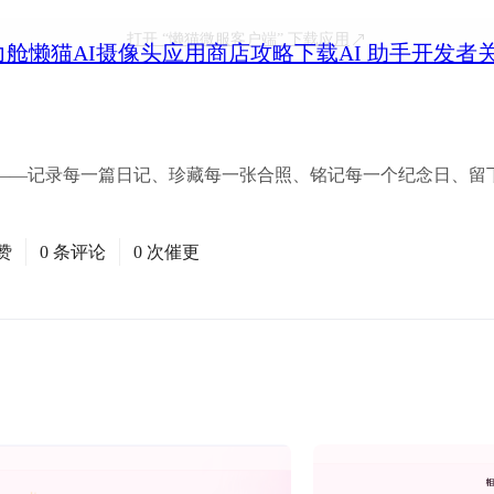
打开
“懒猫微服客户端”
下载应用
力舱
懒猫AI摄像头
应用商店
攻略
下载
AI 助手
开发者
——记录每一篇日记、珍藏每一张合照、铭记每一个纪念日、留
赞
0 条评论
0 次催更