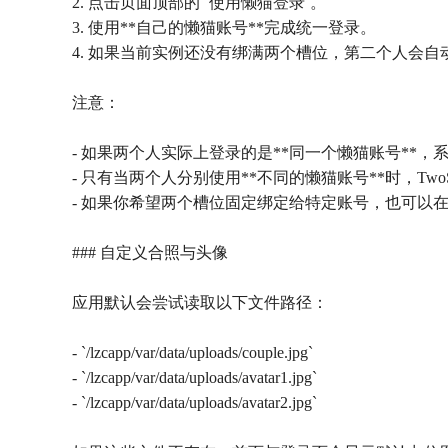
2. 点击页面顶部的 `使用懒猫登录`。
3. 使用**自己的懒猫账号**完成统一登录。
4. 如果当前实例还没有绑满两个槽位，第二个人会
注意：
- 如果两个人实际上登录的是**同一个懒猫账号**
- 只有当两个人分别使用**不同的懒猫账号**时，TwoS
- 如果你希望两个槽位固定绑定给特定账号，也可以在安装参数里填写 `us
### 自定义合照与头像
应用默认会尝试读取以下文件路径：
- `/lzcapp/var/data/uploads/couple.jpg`
- `/lzcapp/var/data/uploads/avatar1.jpg`
- `/lzcapp/var/data/uploads/avatar2.jpg`