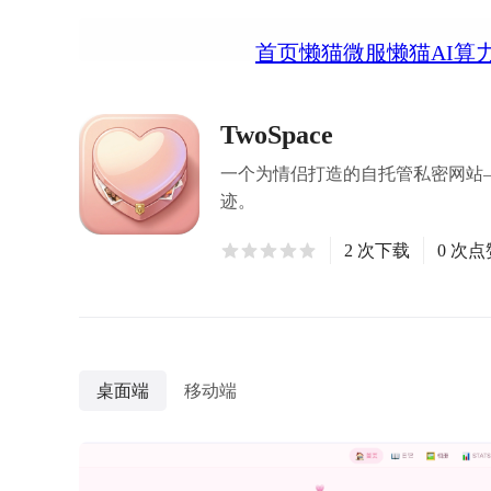
首页
懒猫微服
懒猫AI算
TwoSpace
一个为情侣打造的自托管私密网站
迹。
2 次下载
0 次点
桌面端
移动端