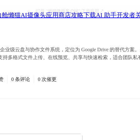
打开
“懒猫微服客户端”
下载应用
力舱
懒猫AI摄像头
应用商店
攻略
下载
AI 助手
开发者
托管的企业级云盘与协作文件系统，定位为 Google Drive 的替代
+ Nginx），支持多格式文件上传、在线预览、共享与快速检索，适合团
赞
0 条评论
0 次催更