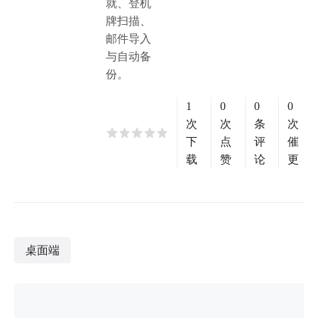
就、登机
牌扫描、
邮件导入
与自动备
份。
1
0
0
0
次
次
条
次
下
点
评
催
载
赞
论
更
桌面端