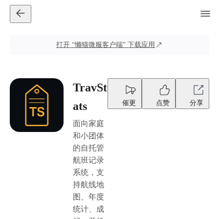
打开
“懒猫微服客户端”
下载应用
TravSt
催更
点赞
分享
ats
面向家庭
和小团体
的自托管
航班记录
系统，支
持航线地
图、年度
统计、成