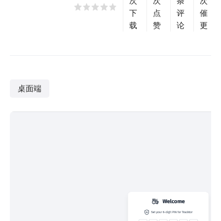
次
次
条
次
下
点
评
催
载
赞
论
更
桌面端