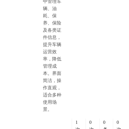
中管理车
辆、油
耗、保
养、保险
及各类证
件信息，
提升车辆
运营效
率，降低
管理成
本。界面
简洁，操
作直观，
适合多种
使用场
景。
1
0
0
0