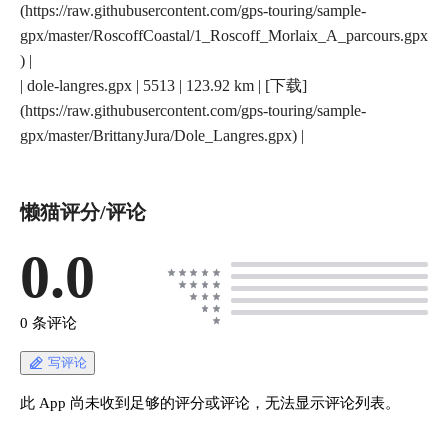
(https://raw.githubusercontent.com/gps-touring/sample-
gpx/master/RoscoffCoastal/1_Roscoff_Morlaix_A_parcours.gpx
) |
| dole-langres.gpx | 5513 | 123.92 km | [下载]
(https://raw.githubusercontent.com/gps-touring/sample-
gpx/master/BrittanyJura/Dole_Langres.gpx) |
懒猫评分/评论
0.0
0 条评论
写评论
此 App 尚未收到足够的评分或评论，无法显示评论列表。