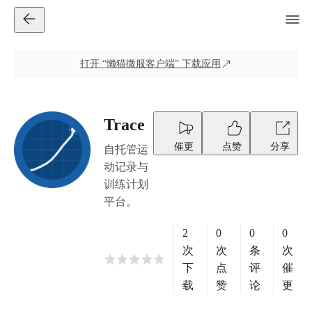
打开
“懒猫微服客户端”
下载应用
Trace
催更
点赞
分享
自托管运
动记录与
训练计划
平台。
2
0
0
0
次
次
条
次
下
点
评
催
载
赞
论
更