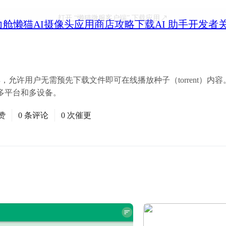
打开
“懒猫微服客户端”
下载应用
力舱
懒猫AI摄像头
应用商店
攻略
下载
AI 助手
开发者
的工具，允许用户无需预先下载文件即可在线播放种子（torrent）内容
多平台和多设备。
赞
0 条评论
0 次催更