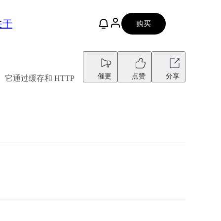
关于
购买
催更
点赞
分享
。它通过缓存和 HTTP