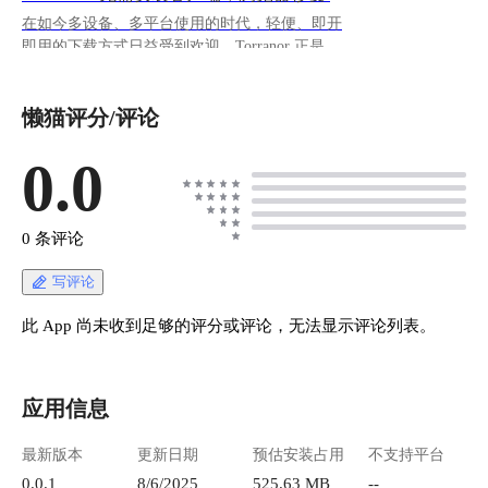
在如今多设备、多平台使用的时代，轻便、即开
即用的下载方式日益受到欢迎。Torranor 正是一
款创新型工具，它让用户无需安装任何本地
BitTorrent 客户端，只需通过浏览器粘贴磁力链
懒猫评分/评论
接或上传 .torrent 文件，即可在几秒钟之内启动
下载过程，既方便又高效，堪称现代下载方式的
新选择。
0.0
https://appstore.lazycat.cloud/#/shop/detail/cloud.laz
ycat.app.torranor ### **使用** 主页面如下所示，
操作也十分简单，上传磁力文件后，等待解析，
0 条评论
解析完成后就可以点击按钮进行下载 ![Pasted
Graphic 8.png](https://lzc-playground-
写评论
1301583638.cos.ap-
chengdu.myqcloud.com/guidelines/710/700f0b7c-
此 App 尚未收到足够的评分或评论，无法显示评论列表。
5270-4616-8113-d768f1f56597.png "Pasted Graphic
8.png") ![Pasted Graphic 9.png](https://lzc-
playground-1301583638.cos.ap-
应用信息
chengdu.myqcloud.com/guidelines/710/82fa1998-
94b5-4548-8b4d-df995044d19e.png "Pasted Graphic
最新版本
更新日期
预估安装占用
不支持平台
9.png") ### **优势** #### 1. **无需安装客户
端，轻松上手** Torranor 的最大亮点是直接在浏
0.0.1
8/6/2025
525.63 MB
--