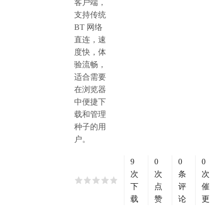
客户端，
支持传统
BT 网络
直连，速
度快，体
验流畅，
适合需要
在浏览器
中便捷下
载和管理
种子的用
户。
9
0
0
0
次
次
条
次
下
点
评
催
载
赞
论
更