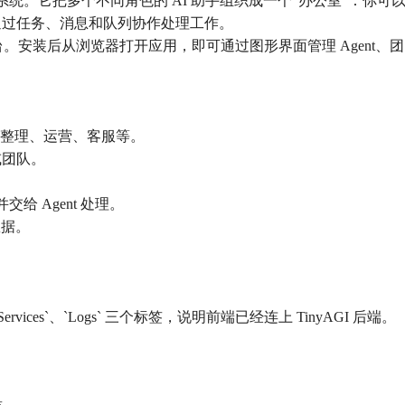
 AI 助手系统。它把多个不同角色的 AI 助手组织成一个“办公室
让它们通过任务、消息和队列协作处理工作。
 Web 控制台。安装后从浏览器打开应用，即可通过图形界面管理 Ag
资料整理、运营、客服等。
t 或团队。
息并交给 Agent 处理。
数据。
`Services`、`Logs` 三个标签，说明前端已经连上 TinyAGI 后端。