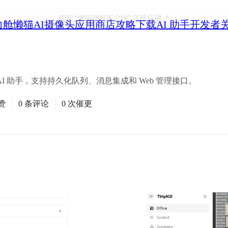
打开
“懒猫微服客户端”
下载应用
力舱
懒猫AI摄像头
应用商店
攻略
下载
AI 助手
开发者
 AI 助手，支持持久化队列、消息集成和 Web 管理接口。
赞
0 条评论
0 次催更