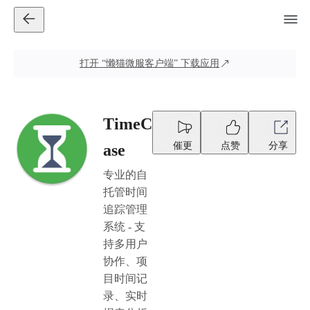
打开
“懒猫微服客户端”
下载应用
TimeC
催更
点赞
分享
ase
专业的自
托管时间
追踪管理
系统 - 支
持多用户
协作、项
目时间记
录、实时