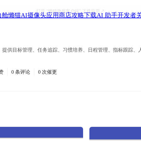
打开
“懒猫微服客户端”
下载应用
力舱
懒猫AI摄像头
应用商店
攻略
下载
AI 助手
开发者
划工具，提供目标管理、任务追踪、习惯培养、日程管理、指标跟踪
赞
0 条评论
0 次催更