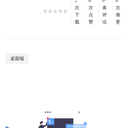
2
0
0
0
次
次
条
次
下
点
评
催
载
赞
论
更
桌面端