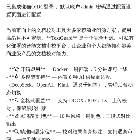
已集成懒猫OIDC登录， 默认账户 admin, 密码通过配置设
置页面进行配置
当前市面上的文档校对工具大多依赖商业闭源方案，费用
高昂且不可定制。**TextGuard** 是一个完全开源、可私有
化部署的智能文档审校平台，让企业和个人都能拥有媲美
商业级产品的文档校对能力。
- **🚀 开箱即用** — Docker 一键部署，5 分钟即可上线
- **🤖 多模型支持** — 内置 8 种 AI 供应商适配
（DeepSeek、OpenAI、Kimi、通义千问等），管理后台动
态切换
- **📝 全格式覆盖** — 支持 DOCX / PDF / TXT 上传校
对，保留原始排版
- **🎨 AI 智能润色** — 10 种风格一键润色，三段式对比
输出
- **🔍 精准问题定位** — 校对结果高亮标注，支持逐条审
阅、一键采纳或忽略