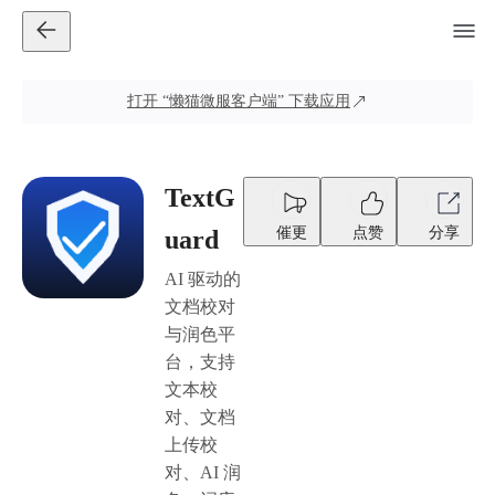
打开
“懒猫微服客户端”
下载应用
TextG
催更
点赞
分享
uard
AI 驱动的
文档校对
与润色平
台，支持
文本校
对、文档
上传校
对、AI 润