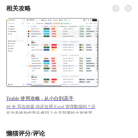
相关攻略
Teable 使用攻略 - 从小白到高手
## 🎯 写在前面 你还在用 Excel 管理数据吗？还
在为表格协作而头疼吗？今天我要给大家推荐一
款神器 - **Teable**！
https://appstore.lazycat.cloud/#/shop/detail/cloud.laz
懒猫评分/评论
ycat.app.teable ## 🤔 Teable 到底是什么？ 别被那