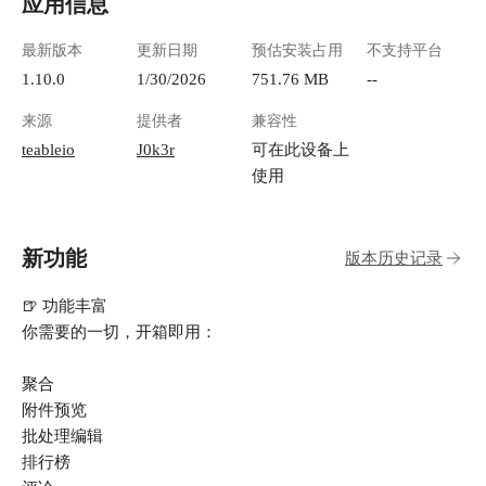
应用信息
你会看到"数据库"这个概念。对于不熟悉数据库
的用户来说，可以将应用类比为Excel中的工作
最新版本
更新日期
预估安装占用
不支持平台
簿，每个工作簿可以有多张表。 **实操步骤：**
1.10.0
1/30/2026
751.76 MB
--
1. 点击"新建数据库" ![image.png](https://lzc-
playground-1301583638.cos.ap-
来源
提供者
兼容性
chengdu.myqcloud.com/guidelines/496/3e9bc2ac-
teableio
J0k3r
可在此设备上
0d57-4119-a854-a372cef83624.png "image.png") 3.
使用
给你的数据库起个好记的名字，比如"我的客户管
理" 4. 选择模板或者从空白开始 模板中心是空白
的，不知道是不是bug ![image.png](https://lzc-
playground-1301583638.cos.ap-
新功能
版本历史记录
chengdu.myqcloud.com/guidelines/496/fdea551c-
65d5-4005-9b4f-f3f6f35d7fc8.png "image.png") 我
🍺 功能丰富
们用空白数据库，新建完长这样： ![image.png]
你需要的一切，开箱即用：
(https://lzc-playground-1301583638.cos.ap-
chengdu.myqcloud.com/guidelines/496/9c97f5c4-
聚合
7300-4ac7-9b95-d0a5459a6ecc.png "image.png")
#### 2. 建立你的第一张表 表格就是具体存放数
附件预览
据的地方，比如： - 客户信息表 - 产品库存表 -
批处理编辑
员工考勤表 ![image.png](https://lzc-playground-
排行榜
1301583638.cos.ap-