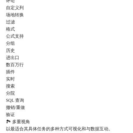
评论
chengdu.myqcloud.com/guidelines/496/74f24232-
自定义列
40a2-448a-aebb-1543553f88f0.png "image.png") !
场地转换
[image.png](https://lzc-playground-
过滤
1301583638.cos.ap-
chengdu.myqcloud.com/guidelines/496/75063814-
格式
0702-4323-a50e-666189be685d.png "image.png")
公式支持
还可以从电脑上导入Excel ![image.png]
分组
(https://lzc-playground-1301583638.cos.ap-
历史
chengdu.myqcloud.com/guidelines/496/34937dad-
进出口
4a2b-4506-a423-483a5ac442b2.png "image.png")
数百万行
### 第二步：数据管理技巧 #### 1. 字段类型选择
插件
Teable 支持多种字段类型，选对了能让你事半功
倍： ![image.png](https://lzc-playground-
实时
1301583638.cos.ap-
搜索
chengdu.myqcloud.com/guidelines/496/d302edc7-
分院
51ad-4283-9364-b9fb3725c008.png "image.png") -
SQL 查询
**单行文本**：适合姓名、标题 - **多行文本
撤销/重做
**：适合备注、描述 - **数字**：适合价格、数
验证
量 - **日期**：适合生日、截止时间 - **选择
🏞️ 多重视角
**：适合状态、类别 - **文件**：可以直接上传
图片、文档 ![image.png](https://lzc-playground-
以最适合其具体任务的多种方式可视化和与数据互动。