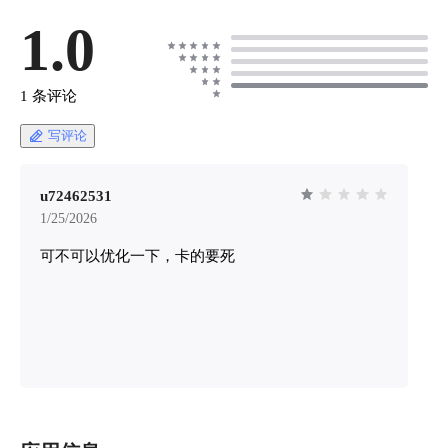
些专业术语吓到了，咱们用大白话来说：
**Teable 就是一个超级强化版的在线表格工具
1.0
**。你可以把它想象成： - Excel + 数据库 = - 支
持多人实时协作的智能表格 - 自带 AI 功能的数
据管理神器 Teable 是一个 AI 驱动的多维表格，
1 条评论
让普通用户可以构建强大的的数据应用，批量调
用 AI 生成式任务。 ## 🛠️ 实用使用方法大全 ###
写评论
第一步：快速上手 打开首页之后，先要登录 !
[image.png](https://lzc-playground-
1301583638.cos.ap-
u72462531
chengdu.myqcloud.com/guidelines/496/e50a11b8-
1/25/2026
1ee9-470e-b9f7-b8b899bb411c.png "image.png") 它
可不可以优化一下，卡的要死
集成了懒猫的OIDC，我们点下方的按钮 !
[image.png](https://lzc-playground-
1301583638.cos.ap-
chengdu.myqcloud.com/guidelines/496/1f9436fb-
49c7-4f45-823d-4c3c98863de6.png "image.png") 授
权之后，就直接进去了，很方便 ![image.png]
(https://lzc-playground-1301583638.cos.ap-
chengdu.myqcloud.com/guidelines/496/2e921589-
03eb-4b46-abcb-d8b0fb412c77.png "image.png")
#### 1. 创建你的第一个数据库 进入 Teable 后，