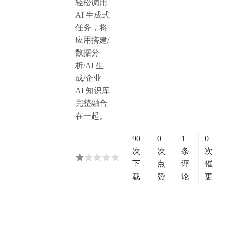
轻松调用
AI 生成式
任务，将
应用搭建/
数据分
析/AI 生
成/企业
AI 知识库
完整融合
在一起。
90
0
1
0
次
次
条
次
下
点
评
催
载
赞
论
更