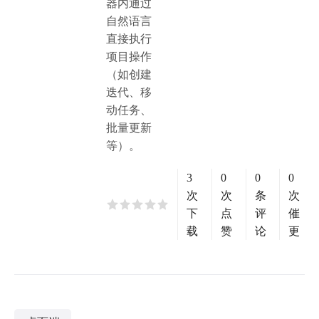
器内通过
自然语言
直接执行
项目操作
（如创建
迭代、移
动任务、
批量更新
等）。
3
0
0
0
次
次
条
次
下
点
评
催
载
赞
论
更