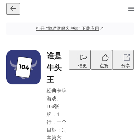
打开
“懒猫微服客户端”
下载应用
谁是
催更
点赞
分享
牛头
王
经典卡牌
游戏。
104张
牌，4
行，一个
目标：别
拿第六