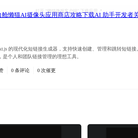
打开
“懒猫微服客户端”
下载应用
力舱
懒猫AI摄像头
应用商店
攻略
下载
AI 助手
开发者
Next.js 的现代化短链接生成器，支持快速创建、管理和跳转短
，是个人和团队链接管理的理想工具。
赞
0 条评论
0 次催更