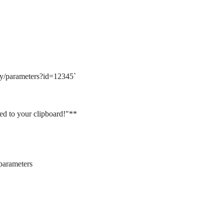
y/parameters?id=12345`
to your clipboard!"**
arameters