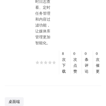
时日志查
看、定时
任务管理
和内容过
滤功能，
让媒体库
管理更加
智能化。
8
0
0
0
次
次
条
次
下
点
评
催
载
赞
论
更
桌面端