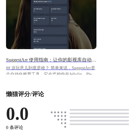
SuggestArr 使用指南：让你的影视库自动推荐新片
## 这玩意儿到底是啥？ 简单来说，SuggestArr是
个自动化推荐工具。它会监控你在Jellyfin、Plex
或Emby上看过的内容，然后通过TMDb（全球最
大的影视数据库）找到类似的影片，最后自动向
懒猫评分/评论
Jellyseer或Overseer发起下载请求。整个过程完全
自动化，你只需要躺着等新片就行了。 打个比
方：如果你是个美剧迷，最近在追《权力的游
0.0
戏》，SuggestArr就会自动帮你找到《维京传
奇》《最后的王国》这类史诗剧集。 如果你喜欢
看日本动画，看完《进击的巨人》，它可能会推
0 条评论
荐《东京喰种》或《约定的梦幻岛》。