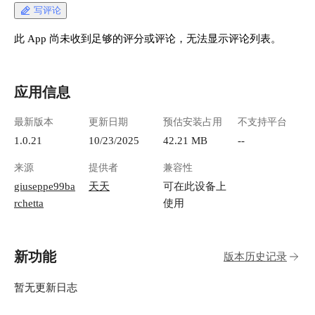
https://appstore.lazycat.cloud/#/shop/detail/cloud.laz
写评论
ycat.app.suggestarr ## 开始之前，你需要准备什么
### 1. 获取TMDb API密钥（必须的） TMDb就像
此 App 尚未收到足够的评分或评论，无法显示评论列表。
影视界的维基百科，所有电影电视剧的信息都在
这里。要使用SuggestArr，你得先拿到一把"钥
匙"： 1. 访问 https://www.themoviedb.org 注册账
应用信息
号 2. 登录后点击右上角头像，进入Settings（设
置） 3. 找到API选项，点击"Request an API Key"
最新版本
更新日期
预估安装占用
不支持平台
4. 选择"Developer"（开发者）选项 5. 填写简单的
申请表（应用名称随便写，比如"My Media
1.0.21
10/23/2025
42.21 MB
--
Server"） 6. 拿到你的API Key（v3 auth）——这
来源
提供者
兼容性
串字符很重要，要妥善保管 ![image.png]
(https://lzc-playground-1301583638.cos.ap-
giuseppe99ba
天天
可在此设备上
chengdu.myqcloud.com/guidelines/496/7ef8d874-
rchetta
使用
ecdd-4457-ba8d-f98932804627.png "image.png")
### 2. 确保你的影视服务器在运行 -
**Jellyfin/Plex/Emby**：这是你的影视播放器，
新功能
版本历史记录
至少要有一个在运行
https://appstore.lazycat.cloud/#/shop/detail/cloud.laz
ycat.app.jellyfinsingle - **Jellyseer/Overseer**：这
暂无更新日志
是管理下载请求的工具，负责接收SuggestArr的