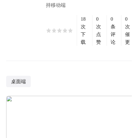
持移动端
18
0
0
0
次
次
条
次
下
点
评
催
载
赞
论
更
桌面端