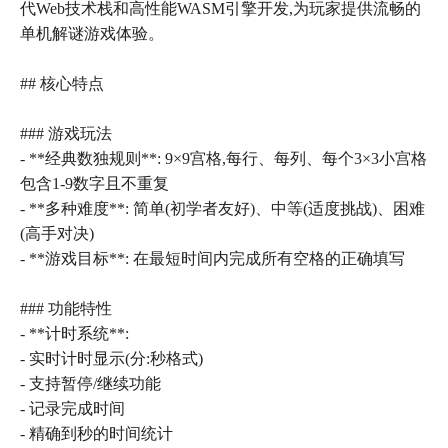
代Web技术栈和高性能WASM引擎开发,为玩家提供流畅的
单机解谜游戏体验。
## 核心特点
### 游戏玩法
- **经典数独规则**: 9×9宫格,每行、每列、每个3×3小宫格
包含1-9数字且不重复
- **多种难度**: 简单(初学者友好)、中等(适度挑战)、困难
(高手对决)
- **游戏目标**: 在最短时间内完成所有空格的正确填写
### 功能特性
- **计时系统**:
- 实时计时显示(分:秒格式)
- 支持暂停/继续功能
- 记录完成时间
- 精确到秒的时间统计