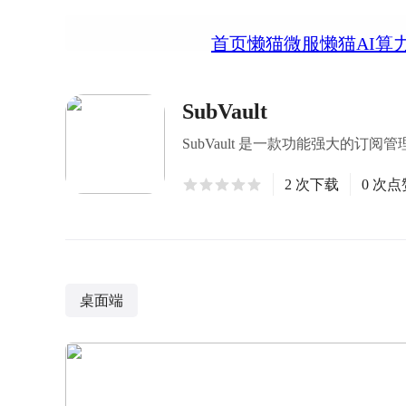
首页
懒猫微服
懒猫AI算
SubVault
SubVault 是一款功能强大的
2 次下载
0 次点
桌面端