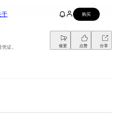
关于
购买
催更
点赞
分享
号凭证。