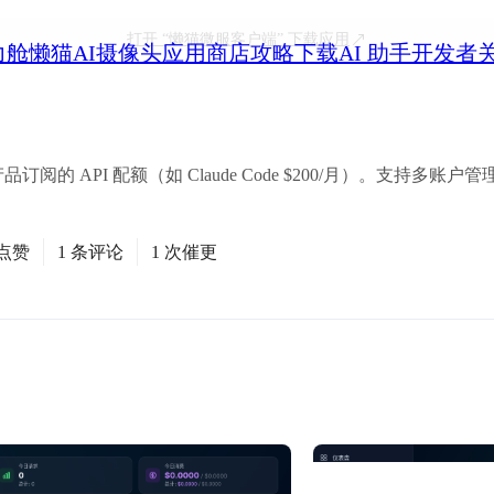
打开
“懒猫微服客户端”
下载应用
力舱
懒猫AI摄像头
应用商店
攻略
下载
AI 助手
开发者
产品订阅的 API 配额（如 Claude Code $200/月）。支持多账
次点赞
1 条评论
1 次催更