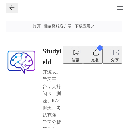
打开
“懒猫微服客户端”
下载应用
1
Studyi
催更
点赞
分享
eld
开源 AI
学习平
台，支持
闪卡、测
验、RAG
聊天、考
试克隆、
学习分析