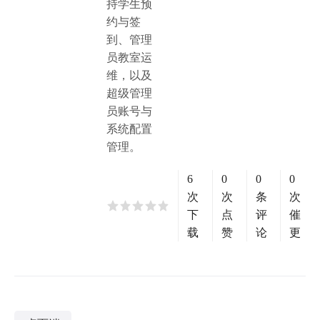
持学生预
约与签
到、管理
员教室运
维，以及
超级管理
员账号与
系统配置
管理。
6
0
0
0
次
次
条
次
下
点
评
催
载
赞
论
更