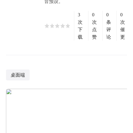
音预设。
3
0
0
0
次
次
条
次
下
点
评
催
载
赞
论
更
桌面端