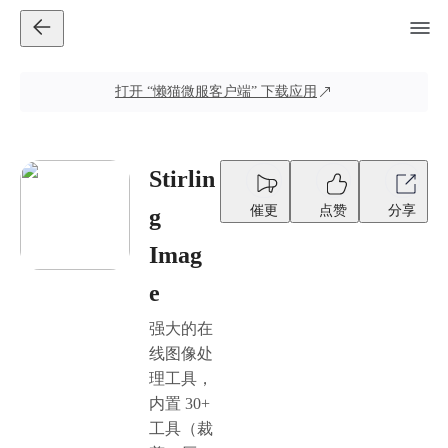
打开
“懒猫微服客户端”
下载应用
Stirlin
催更
点赞
分享
g
Imag
e
强大的在
线图像处
理工具，
内置 30+
工具（裁