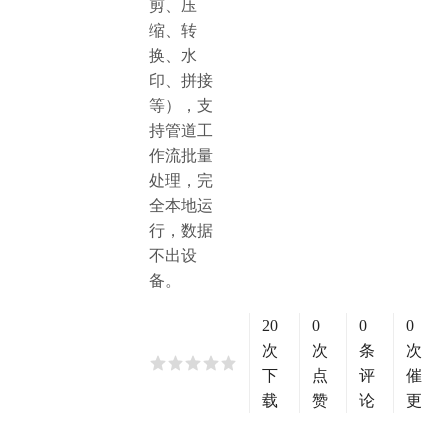
剪、压
缩、转
换、水
印、拼接
等），支
持管道工
作流批量
处理，完
全本地运
行，数据
不出设
备。
20
0
0
0
次
次
条
次
下
点
评
催
载
赞
论
更