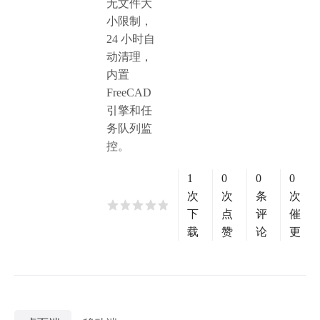
无文件大
小限制，
24 小时自
动清理，
内置
FreeCAD
引擎和任
务队列监
控。
1
0
0
0
次
次
条
次
下
点
评
催
载
赞
论
更