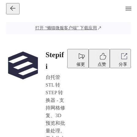
打开
“懒猫微服客户端”
下载应用
Stepif
催更
点赞
分享
i
自托管
STL 转
STEP 转
换器 - 支
持网格修
复、3D
预览和批
量处理。