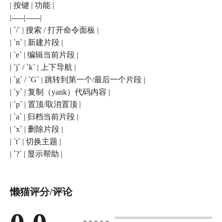
| 按键 | 功能 |
|-----|------|
| `/` | 搜索 / 打开命令面板 |
| `n` | 新建片段 |
| `e` | 编辑当前片段 |
| `j` / `k` | 上下导航 |
| `g` / `G` | 跳转到第一个/最后一个片段 |
| `y` | 复制（yank）代码内容 |
| `p` | 置顶/取消置顶 |
| `a` | 归档当前片段 |
| `x` | 删除片段 |
| `t` | 切换主题 |
| `?` | 显示帮助 |
懒猫评分/评论