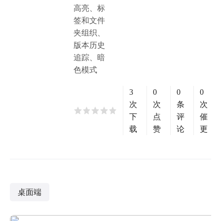
高亮、标
签和文件
夹组织、
版本历史
追踪、暗
色模式
3
0
0
0
次
次
条
次
下
点
评
催
载
赞
论
更
桌面端