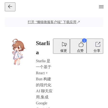
打开
“懒猫微服客户端”
下载应用
1
Starli
催更
点赞
分享
a
Starlia 是
一个基于
React +
Bun 构建
的现代化
AI 聊天应
用,集成
Google