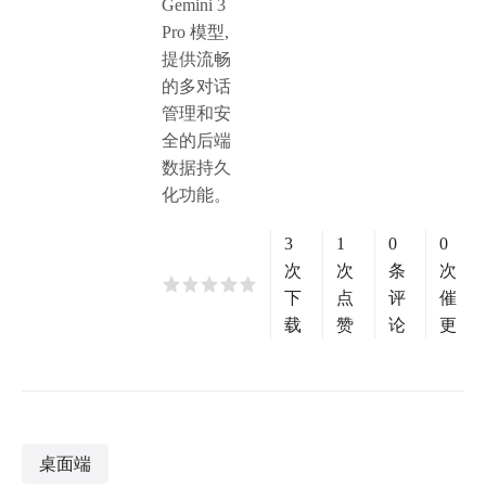
Gemini 3
Pro 模型,
提供流畅
的多对话
管理和安
全的后端
数据持久
化功能。
3
1
0
0
次
次
条
次
下
点
评
催
载
赞
论
更
桌面端