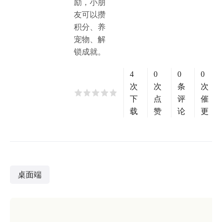
励，小朋
友可以攒
积分、养
宠物、解
锁成就。
4
0
0
0
次
次
条
次
下
点
评
催
载
赞
论
更
桌面端