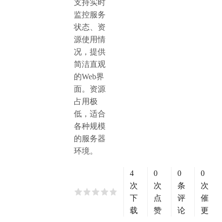
支持实时
监控服务
状态、资
源使用情
况，提供
简洁直观
的Web界
面。资源
占用极
低，适合
各种规模
的服务器
环境。
4
0
0
0
次
次
条
次
下
点
评
催
载
赞
论
更