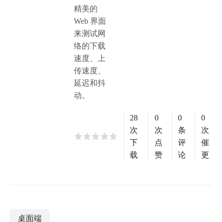
精美的
Web 界面
来测试网
络的下载
速度、上
传速度、
延迟和抖
动。
28
0
0
0
次
次
条
次
下
点
评
催
载
赞
论
更
桌面端