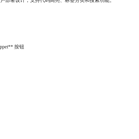
单用户部署设计，支持代码高亮、标签分类和搜索功能。
pet** 按钮