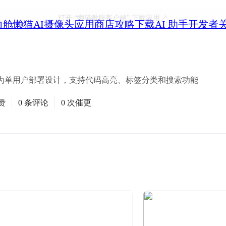
打开
“懒猫微服客户端”
下载应用
力舱
懒猫AI摄像头
应用商店
攻略
下载
AI 助手
开发者
为单用户部署设计，支持代码高亮、标签分类和搜索功能
赞
0 条评论
0 次催更