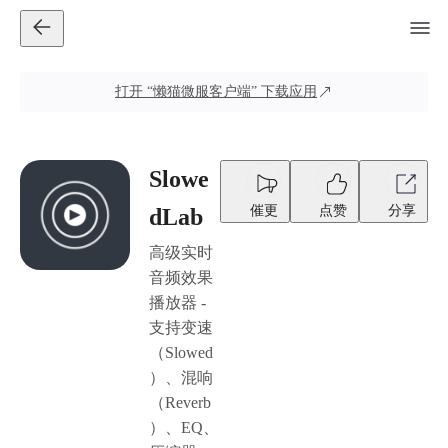
打开
“懒猫微服客户端”
下载应用
Slowe
催更
点赞
分享
dLab
高级实时
音频效果
播放器 -
支持变速
（Slowed
）、混响
（Reverb
）、EQ、