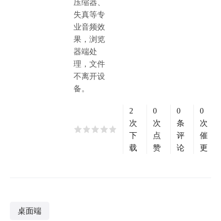
压缩器、
失真等专
业音频效
果，浏览
器端处
理，文件
不离开设
备。
2
0
0
0
次
次
条
次
下
点
评
催
载
赞
论
更
桌面端