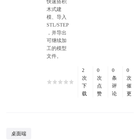
快速搭积
木式建
模、导入
STL/STEP
，并导出
可继续加
工的模型
文件。
2
0
0
0
次
次
条
次
下
点
评
催
载
赞
论
更
桌面端