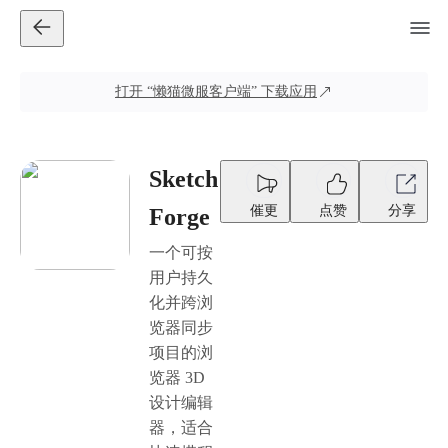
打开
“懒猫微服客户端”
下载应用
Sketch
催更
点赞
分享
Forge
一个可按
用户持久
化并跨浏
览器同步
项目的浏
览器 3D
设计编辑
器，适合