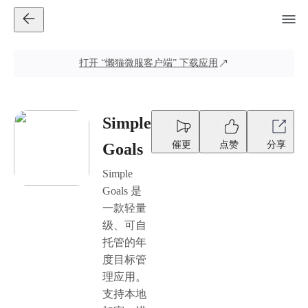
打开
“懒猫微服客户端”
下载应用
Simple
催更
点赞
分享
Goals
Simple
Goals 是
一款轻量
级、可自
托管的年
度目标管
理应用。
支持本地