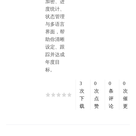
加密、进
度统计、
状态管理
与多语言
界面，帮
助你清晰
设定、跟
踪并达成
年度目
标。
3
0
0
0
次
次
条
次
下
点
评
催
载
赞
论
更