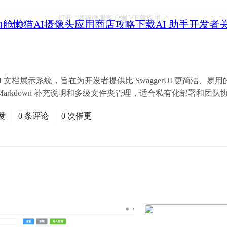
打开
“懒猫微服客户端”
下载应用
力舱
懒猫AI摄像头
应用商店
攻略
下载
AI 助手
开发者
级的 API 文档展示系统，旨在为开发者提供比 SwaggerUI 更简洁
arkdown 补充说明和多级文件夹管理，适合私有化部署和团队
赞
0 条评论
0 次催更