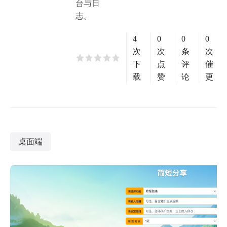
台与日
志。
4
0
0
0
次
次
条
次
下
点
评
催
载
赞
论
更
桌面端