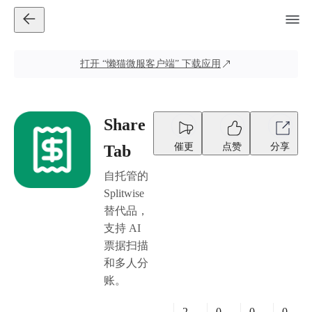
打开
“懒猫微服客户端”
下载应用
Share
催更
点赞
分享
Tab
自托管的
Splitwise
替代品，
支持 AI
票据扫描
和多人分
账。
2
0
0
0