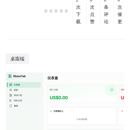
次
次
条
次
下
点
评
催
载
赞
论
更
桌面端