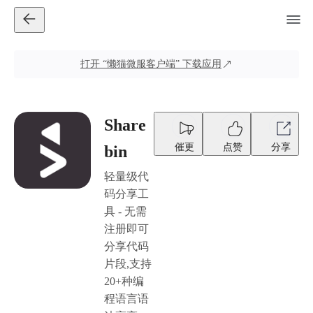
打开
“懒猫微服客户端”
下载应用
Share
催更
点赞
分享
bin
轻量级代
码分享工
具 - 无需
注册即可
分享代码
片段,支持
20+种编
程语言语