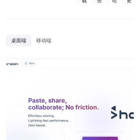
载
赞
论
更
桌面端
移动端