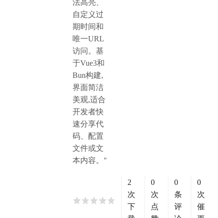
法高亮、
自定义过
期时间和
唯一URL
访问。基
于Vue3和
Bun构建,
界面简洁
美观,适合
开发者快
速分享代
码、配置
文件或文
本内容。"
2
0
0
0
次
次
条
次
下
点
评
催