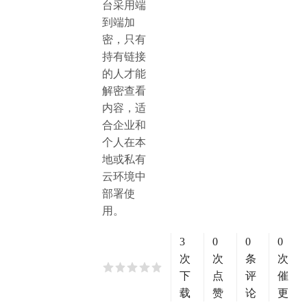
台采用端
到端加
密，只有
持有链接
的人才能
解密查看
内容，适
合企业和
个人在本
地或私有
云环境中
部署使
用。
3
0
0
0
次
次
条
次
下
点
评
催
载
赞
论
更