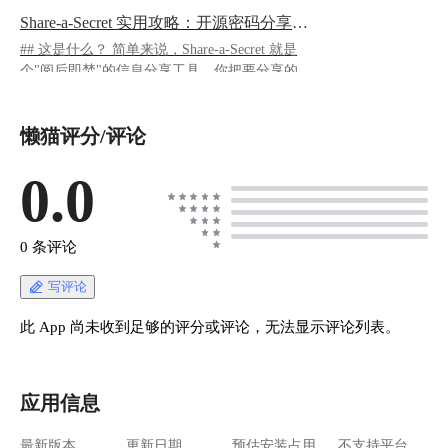
Share-a-Secret 实用攻略：开源密码分享利器
## 这是什么？ 简单来说，Share-a-Secret 就是
个"阅后即焚"的信息分享工具。你把要分享的内
容（密码、私人消息、什么都行）贴进去，它生
成一个链接给你。对方点开链接看到内容后，这
懒猫评分/评论
个链接就彻底失效了，再也打不开。 应用特点：
> • 支持通过一次性链接安全分享任意文本信息
（如密码、账号、配置等） > • 链接可设置最大
0.0
访问次数和有效期，到期或被访问后自动失效 >
• 所有内容在数据库中以 128 位 AES 对称加密存
储，密钥仅包含在分享链接中 > • 只有持有完整
0 条评论
链接的人才能解密查看内容，平台管理员也无法
获取明文 > • 支持明暗主题切换，界面简洁易用
写评论
> • 适合企业、团队或个人在本地、私有云等环
境自部署 > • 开源项目，支持自定义和二次开发
此 App 尚未收到足够的评分或评论，无法显示评论列表。
> • 通过 HTTPS 部署可获得最佳安全性 > • 轻量
级，资源占用低，易于维护 > • 支持多语言和自
定义域名
应用信息
https://appstore.lazycat.cloud/#/shop/detail/cloud.laz
ycat.app.shareasecret ## 怎么开始用？ 应用安装
最新版本
更新日期
预估安装占用
不支持平台