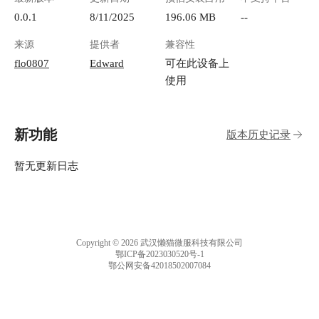
后，打开就是功能页面 ![image.png](https://lzc-
playground-1301583638.cos.ap-
0.0.1
8/11/2025
196.06 MB
--
chengdu.myqcloud.com/guidelines/496/1efb0f9b-
来源
提供者
兼容性
e6ad-4ad4-976e-18d8d9e8c13e.png "image.png") 如
果是给同事分享工作密码，建议设置 1-2 小时过
flo0807
Edward
可在此设备上
期；如果是临时的个人信息分享，30 分钟就够
使用
了。时间太长容易有安全风险，太短对方可能来
不及看。 ![image.png](https://lzc-playground-
1301583638.cos.ap-
新功能
版本历史记录
chengdu.myqcloud.com/guidelines/496/309e29f3-
c1b7-462d-8490-f34c2ccdb4da.png "image.png") 需
要给多个人分享同一个信息时，不要生成一个链
暂无更新日志
接群发，而是生成对应人数的链接分别发送。这
样任何一个人看了，其他链接也会失效，更安
全。 比如我设置成3，就会生成3个链接 !
[image.png](https://lzc-playground-
1301583638.cos.ap-
Copyright © 2026 武汉懒猫微服科技有限公司
chengdu.myqcloud.com/guidelines/496/7cd6290a-
鄂ICP备2023030520号-1
鄂公网安备42018502007084
7fbb-4024-b8ca-ae2156fed1ac.png "image.png") 别
人打开链接后，会有提示 ![image.png](https://lzc-
playground-1301583638.cos.ap-
chengdu.myqcloud.com/guidelines/496/8392bbc4-