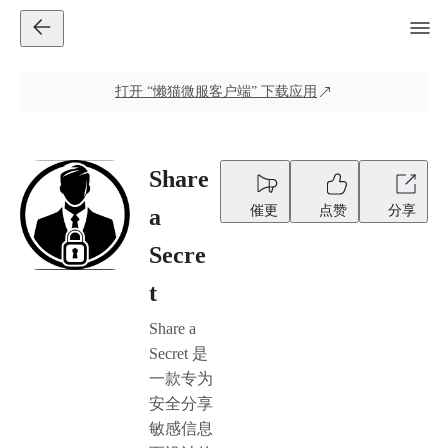
打开
“懒猫微服客户端”
下载应用
Share
催更
点赞
分享
a
Secre
t
Share a
Secret 是
一款专为
安全分享
敏感信息