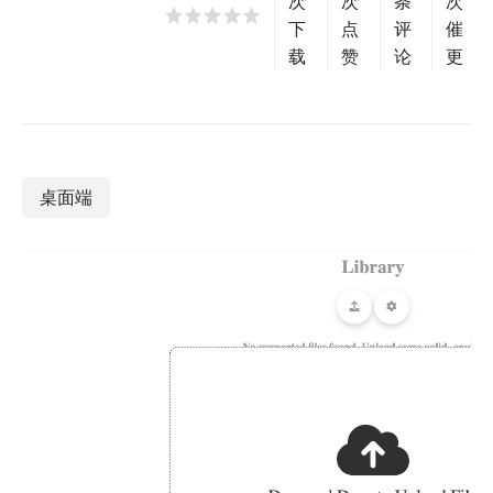
次
次
条
次
下
点
评
催
载
赞
论
更
桌面端