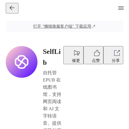
打开
“懒猫微服客户端”
下载应用
SelfLi
催更
点赞
分享
b
自托管
EPUB 在
线图书
馆，支持
网页阅读
和 AI 文
字转语
音。提供