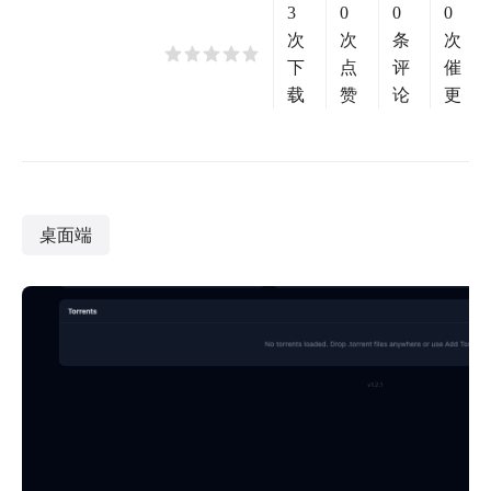
3
0
0
0
次
次
条
次
下
点
评
催
载
赞
论
更
桌面端