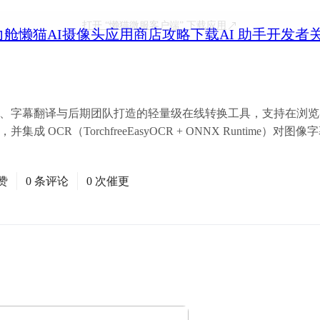
打开
“懒猫微服客户端”
下载应用
力舱
懒猫AI摄像头
应用商店
攻略
下载
AI 助手
开发者
影像创作者、字幕翻译与后期团队打造的轻量级在线转换工具，支持在浏
间的双向转换，并集成 OCR（TorchfreeEasyOCR + ONNX Runtim
赞
0 条评论
0 次催更