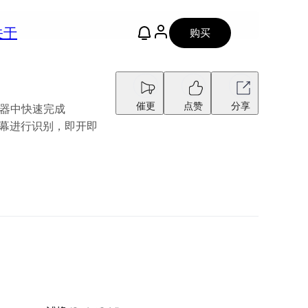
关于
购买
催更
点赞
分享
览器中快速完成
e）对图像字幕进行识别，即开即