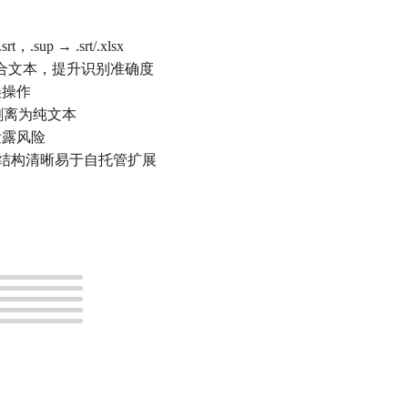
t，.sup → .srt/.xlsx
与混合文本，提升识别准确度
误操作
剥离为纯文本
泄露风险
rap 5，结构清晰易于自托管扩展
。