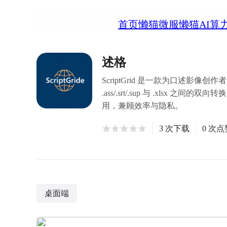
首页
懒猫微服
懒猫AI算
述格
ScriptGrid 是一款为口述
.ass/.srt/.sup 与 .xlsx 之
用，兼顾效率与隐私。
3 次下载
0 次点
桌面端