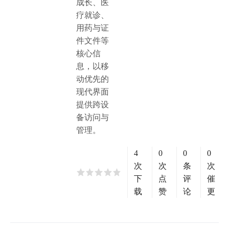
成长、医
疗就诊、
用药与证
件文件等
核心信
息，以移
动优先的
现代界面
提供跨设
备访问与
管理。
4
0
0
0
次
次
条
次
下
点
评
催
载
赞
论
更