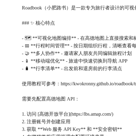
Roadbook（小肥路书）是一款专为旅行者设计的
### ✨ 核心特点
- 🗺️ **可视化地图编排** - 在高德地图上直接搜索
- 📅 **行程时间管理** - 按日期组织行程，清晰查看
- 🤝 **多人协作** - 邀请家人朋友共同编辑旅程计划
- 📱 **移动端优化** - 旅途中快速切换到导航 APP
- 🧳 **行李清单** - 出发前和退房前的行李清点
使用教程可参考：https://kwokronny.github.io/roadbook/trav
需要先配置高德地图 API：
1. 访问 [高德开放平台](https://lbs.amap.com/)
2. 注册账号并创建应用
3. 获取 **Web 服务 API Key** 和 **安全密钥**