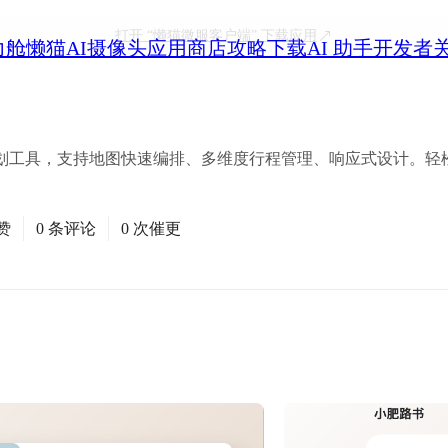
打开
“懒猫微服客户端”
下载应用
力舱
懒猫AI摄像头
应用商店
攻略
下载
AI 助手
开发者
划工具，支持地图快速编排、多维度行程管理、响应式设计。轻
赞
0 条评论
0 次催更