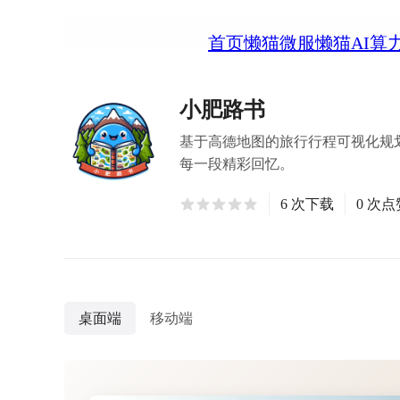
首页
懒猫微服
懒猫AI算
小肥路书
基于高德地图的旅行行程可视化规
每一段精彩回忆。
6 次下载
0 次点
桌面端
移动端