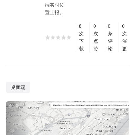
端实时位
置上报。
8
0
0
0
次
次
条
次
下
点
评
催
载
赞
论
更
桌面端