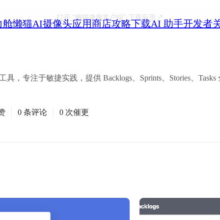
打开
“懒猫微服客户端”
下载应用
力舱
懒猫AI摄像头
应用商店
攻略
下载
AI 助手
开发者
工具，专注于敏捷实践，提供 Backlogs、Sprints、Stories、T
赞
0 条评论
0 次催更