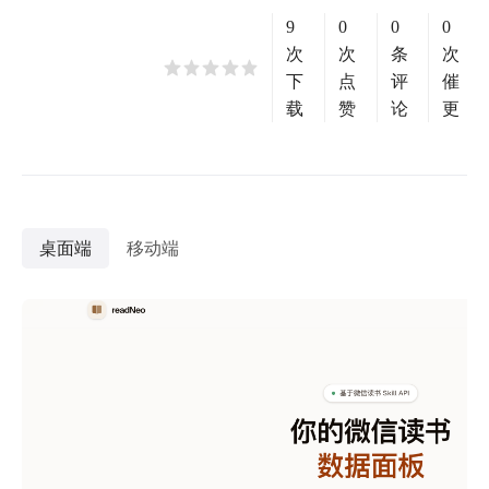
9
0
0
0
次
次
条
次
下
点
评
催
载
赞
论
更
桌面端
移动端