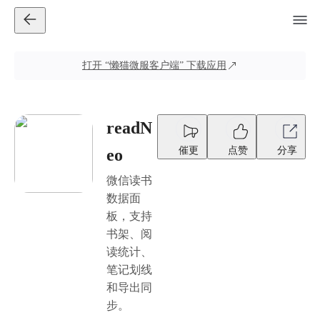
打开
“懒猫微服客户端”
下载应用
readN
催更
点赞
分享
eo
微信读书
数据面
板，支持
书架、阅
读统计、
笔记划线
和导出同
步。